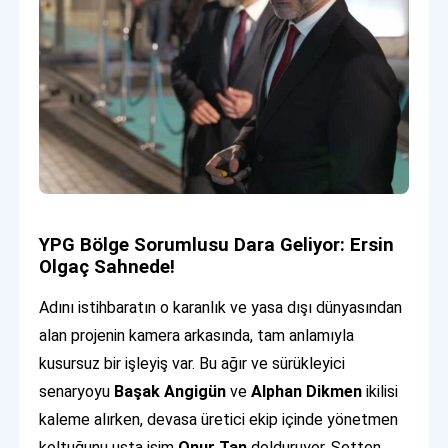
YPG Bölge Sorumlusu Dara Geliyor: Ersin
Olgaç Sahnede!
Adını istihbaratın o karanlık ve yasa dışı dünyasından
alan projenin kamera arkasında, tam anlamıyla
kusursuz bir işleyiş var. Bu ağır ve sürükleyici
senaryoyu
Başak Angigün
ve
Alphan Dikmen
ikilisi
kaleme alırken, devasa üretici ekip içinde yönetmen
koltuğunu usta isim
Onur Tan
dolduruyor. Setten