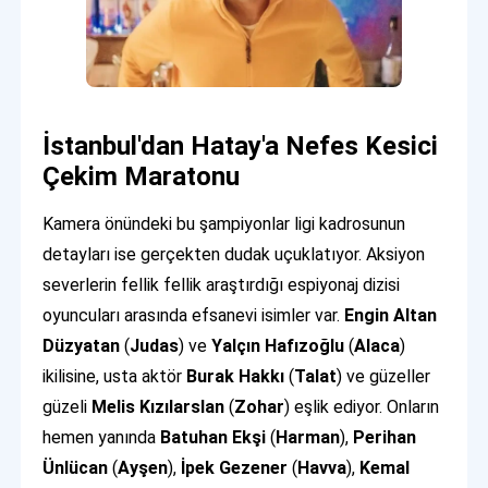
İstanbul'dan Hatay'a Nefes Kesici
Çekim Maratonu
Kamera önündeki bu şampiyonlar ligi kadrosunun
detayları ise gerçekten dudak uçuklatıyor. Aksiyon
severlerin fellik fellik araştırdığı espiyonaj dizisi
oyuncuları arasında efsanevi isimler var.
Engin Altan
Düzyatan
(
Judas
) ve
Yalçın Hafızoğlu
(
Alaca
)
ikilisine, usta aktör
Burak Hakkı
(
Talat
) ve güzeller
güzeli
Melis Kızılarslan
(
Zohar
) eşlik ediyor. Onların
hemen yanında
Batuhan Ekşi
(
Harman
),
Perihan
Ünlücan
(
Ayşen
),
İpek Gezener
(
Havva
),
Kemal