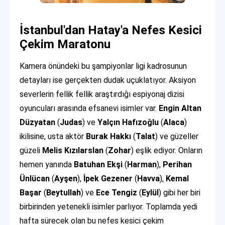
İstanbul'dan Hatay'a Nefes Kesici
Çekim Maratonu
Kamera önündeki bu şampiyonlar ligi kadrosunun
detayları ise gerçekten dudak uçuklatıyor. Aksiyon
severlerin fellik fellik araştırdığı espiyonaj dizisi
oyuncuları arasında efsanevi isimler var.
Engin Altan
Düzyatan
(
Judas
) ve
Yalçın Hafızoğlu
(
Alaca
)
ikilisine, usta aktör
Burak Hakkı
(
Talat
) ve güzeller
güzeli
Melis Kızılarslan
(
Zohar
) eşlik ediyor. Onların
hemen yanında
Batuhan Ekşi
(
Harman
),
Perihan
Ünlücan
(
Ayşen
),
İpek Gezener
(
Havva
),
Kemal
Başar
(
Beytullah
) ve
Ece Tengiz
(
Eylül
) gibi her biri
birbirinden yetenekli isimler parlıyor. Toplamda yedi
hafta sürecek olan bu nefes kesici çekim