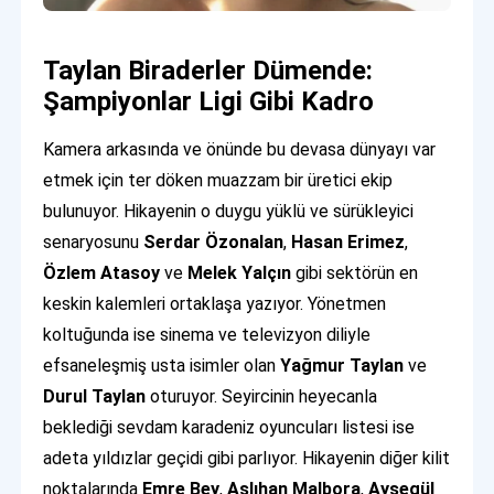
Taylan Biraderler Dümende:
Şampiyonlar Ligi Gibi Kadro
Kamera arkasında ve önünde bu devasa dünyayı var
etmek için ter döken muazzam bir üretici ekip
bulunuyor. Hikayenin o duygu yüklü ve sürükleyici
senaryosunu
Serdar Özonalan
,
Hasan Erimez
,
Özlem Atasoy
ve
Melek Yalçın
gibi sektörün en
keskin kalemleri ortaklaşa yazıyor. Yönetmen
koltuğunda ise sinema ve televizyon diliyle
efsaneleşmiş usta isimler olan
Yağmur Taylan
ve
Durul Taylan
oturuyor. Seyircinin heyecanla
beklediği sevdam karadeniz oyuncuları listesi ise
adeta yıldızlar geçidi gibi parlıyor. Hikayenin diğer kilit
noktalarında
Emre Bey
,
Aslıhan Malbora
,
Ayşegül