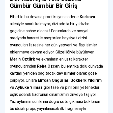
Gümbür Gümbür Bir Giriş
Elbette bu devasa prodüksiyon sadece
Karlıova
ailesiyle sınırlı kalmıyor; dizi adeta bir yıldızlar
geçidine sahne olacak! Forumlarda ve sosyal
medyada hararetle araştırılan haysiyet dizisi
oyuncuları listesine her gün yepyeni ve flaş isimler
eklenmeye devam ediyor. Güzelliğiyle büyüleyen
Merih Öztürk
ve ekranların en usta karakter
oyuncularından
Reha Özcan
, bu entrika dolu dünyada
kartları yeniden dağıtacak dev isimler olarak göze
çarpıyor. Onlara
Elifcan Ongurlar
,
Gökberk Yıldırım
ve
Aybüke Yılmaz
gibi taze ve pırıl pırıl yetenekler
eşlik ederek kadronun dinamizmini zirveye taşıyor.
Yaz aylarının sonlarına doğru sete çıkması beklenen
bu iddialı proje, yayınlanacak ilk fragmanıyla