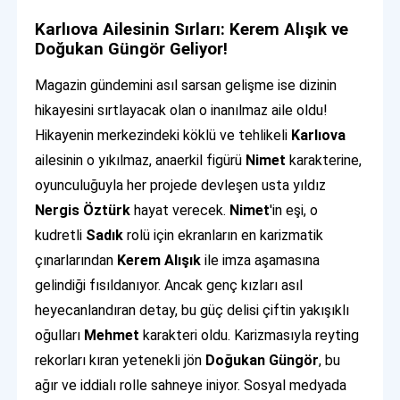
Karlıova Ailesinin Sırları: Kerem Alışık ve
Doğukan Güngör Geliyor!
Magazin gündemini asıl sarsan gelişme ise dizinin
hikayesini sırtlayacak olan o inanılmaz aile oldu!
Hikayenin merkezindeki köklü ve tehlikeli
Karlıova
ailesinin o yıkılmaz, anaerkil figürü
Nimet
karakterine,
oyunculuğuyla her projede devleşen usta yıldız
Nergis Öztürk
hayat verecek.
Nimet
'in eşi, o
kudretli
Sadık
rolü için ekranların en karizmatik
çınarlarından
Kerem Alışık
ile imza aşamasına
gelindiği fısıldanıyor. Ancak genç kızları asıl
heyecanlandıran detay, bu güç delisi çiftin yakışıklı
oğulları
Mehmet
karakteri oldu. Karizmasıyla reyting
rekorları kıran yetenekli jön
Doğukan Güngör
, bu
ağır ve iddialı rolle sahneye iniyor. Sosyal medyada