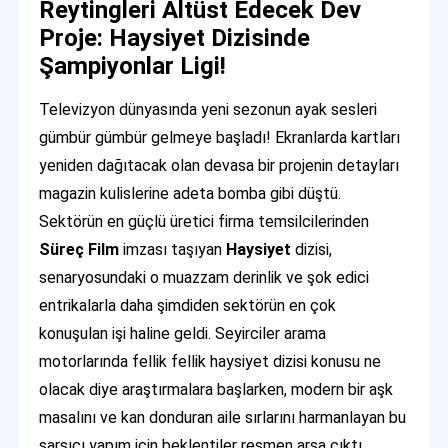
Reytingleri Altüst Edecek Dev
Proje: Haysiyet Dizisinde
Şampiyonlar Ligi!
Televizyon dünyasında yeni sezonun ayak sesleri
gümbür gümbür gelmeye başladı! Ekranlarda kartları
yeniden dağıtacak olan devasa bir projenin detayları
magazin kulislerine adeta bomba gibi düştü.
Sektörün en güçlü üretici firma temsilcilerinden
Süreç Film
imzası taşıyan
Haysiyet
dizisi,
senaryosundaki o muazzam derinlik ve şok edici
entrikalarla daha şimdiden sektörün en çok
konuşulan işi haline geldi. Seyirciler arama
motorlarında fellik fellik haysiyet dizisi konusu ne
olacak diye araştırmalara başlarken, modern bir aşk
masalını ve kan donduran aile sırlarını harmanlayan bu
sarsıcı yapım için beklentiler resmen arşa çıktı.