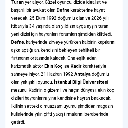
Turan
yer alıyor. Güzel oyuncu, dizide idealist ve
başarılı bir avukat olan
Defne
karakterine hayat
verecek. 25 Ekim 1992 doğumlu olan ve 2026 yılı
itibarıyla 34 yaşında olan yıldızın ayça ayşin turan
yeni dizisi için hayranları forumları şimdiden kilitledi.
Defne
, kariyerinde zirveye yürürken kalbinin kapılarını
aşka açtığı an, kendisini bekleyen tehlikeli bir
fırtınanın ortasında kalacak. Ona eşlik eden
karizmatik aktör
Ekin Koç
ise
Kadir
karakteriyle
sahneye iniyor. 21 Haziran 1992
Antalya
doğumlu
olan yakışıklı oyuncu,
İstanbul Bilgi Üniversitesi
mezunu. Kadir'in o gizemli ve hırçın dünyası, ekin koç
dizileri hayranlarını yine kendisine hayran bırakacak.
İkilinin setteki o muazzam uyumu şimdiden magazin
kulislerinde yılın çifti yakıştırmalarını beraberinde
getirdi.