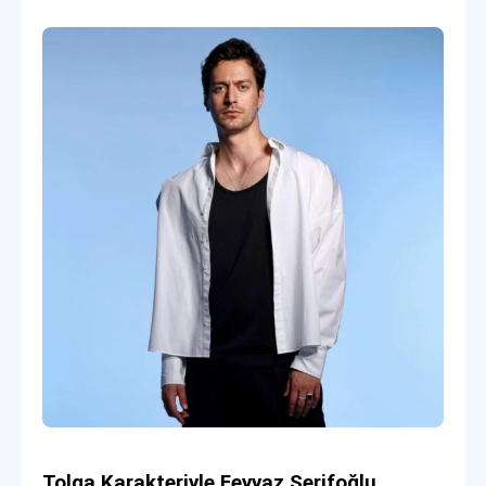
Tolga Karakteriyle Feyyaz Şerifoğlu