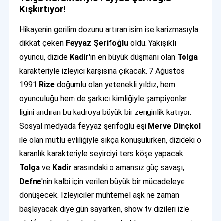
Kışkırtıyor!
Hikayenin gerilim dozunu artıran isim ise karizmasıyla
dikkat çeken
Feyyaz Şerifoğlu
oldu. Yakışıklı
oyuncu, dizide
Kadir
'in en büyük düşmanı olan
Tolga
karakteriyle izleyici karşısına çıkacak. 7 Ağustos
1991
Rize
doğumlu olan yetenekli yıldız, hem
oyunculuğu hem de şarkıcı kimliğiyle şampiyonlar
ligini andıran bu kadroya büyük bir zenginlik katıyor.
Sosyal medyada feyyaz şerifoğlu eşi
Merve Dinçkol
ile olan mutlu evliliğiyle sıkça konuşulurken, dizideki o
karanlık karakteriyle seyirciyi ters köşe yapacak.
Tolga
ve
Kadir
arasındaki o amansız güç savaşı,
Defne
'nin kalbi için verilen büyük bir mücadeleye
dönüşecek. İzleyiciler muhtemel aşk ne zaman
başlayacak diye gün sayarken, show tv dizileri izle