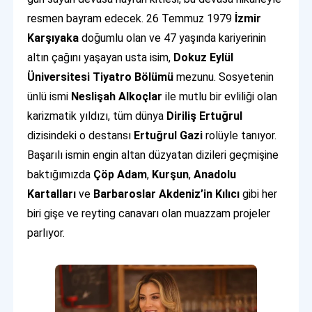
resmen bayram edecek. 26 Temmuz 1979
İzmir
Karşıyaka
doğumlu olan ve 47 yaşında kariyerinin
altın çağını yaşayan usta isim,
Dokuz Eylül
Üniversitesi Tiyatro Bölümü
mezunu. Sosyetenin
ünlü ismi
Neslişah Alkoçlar
ile mutlu bir evliliği olan
karizmatik yıldızı, tüm dünya
Diriliş Ertuğrul
dizisindeki o destansı
Ertuğrul Gazi
rolüyle tanıyor.
Başarılı ismin engin altan düzyatan dizileri geçmişine
baktığımızda
Çöp Adam
,
Kurşun
,
Anadolu
Kartalları
ve
Barbaroslar Akdeniz’in Kılıcı
gibi her
biri gişe ve reyting canavarı olan muazzam projeler
parlıyor.