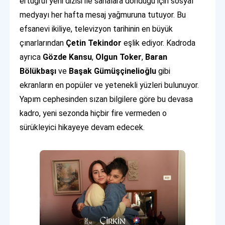
ertuğrul yeni dizisi ile sahalara döndüğü için sosyal
medyayı her hafta mesaj yağmuruna tutuyor. Bu
efsanevi ikiliye, televizyon tarihinin en büyük
çınarlarından
Çetin Tekindor
eşlik ediyor. Kadroda
ayrıca
Gözde Kansu
,
Olgun Toker
,
Baran
Bölükbaşı
ve
Başak Gümüşçinelioğlu
gibi
ekranların en popüler ve yetenekli yüzleri bulunuyor.
Yapım cephesinden sızan bilgilere göre bu devasa
kadro, yeni sezonda hiçbir fire vermeden o
sürükleyici hikayeye devam edecek.