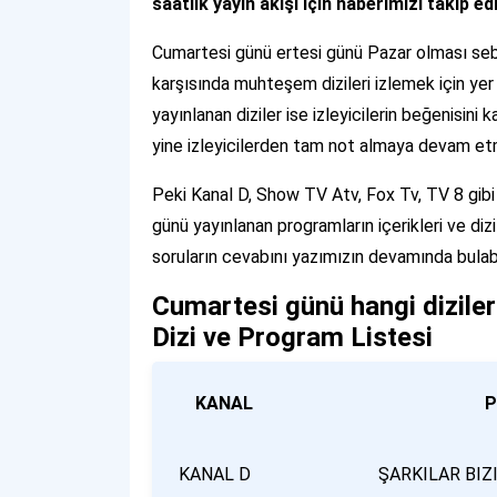
saatlik yayın akışı için haberimizi takip ed
Cumartesi günü ertesi günü Pazar olması sebe
karşısında muhteşem dizileri izlemek için yer
yayınlanan diziler ise izleyicilerin beğenisin
yine izleyicilerden tam not almaya devam et
Peki Kanal D, Show TV Atv, Fox Tv, TV 8 gibi
günü yayınlanan programların içerikleri ve di
soruların cevabını yazımızın devamında bulabil
Cumartesi günü hangi dizile
Dizi ve Program Listesi
KANAL
PROG
KANAL D
ŞARKILAR BIZ