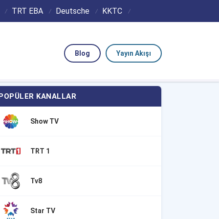
TRT EBA
Deutsche
KKTC
Blog
Yayın Akışı
POPÜLER KANALLAR
Show TV
TRT 1
Tv8
Star TV