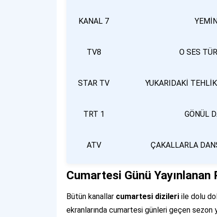
KANAL 7
YEMİ
TV8
O SES TÜR
STAR TV
YUKARIDAKİ TEHLİKE
TRT 1
GÖNÜL D
ATV
ÇAKALLARLA DANS 
Cumartesi Günü Yayınlanan 
Bütün kanallar
cumartesi dizileri
ile dolu d
ekranlarında cumartesi günleri geçen sezon y