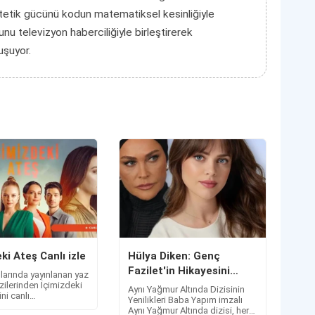
tetik gücünü kodun matematiksel kesinliğiyle
unu televizyon haberciliğiyle birleştirerek
luşuyor.
ki Ateş Canlı izle
Hülya Diken: Genç
Fazilet'in Hikayesini
larında yayınlanan yaz
Canlandırıyor
zilerinden İçimizdeki
Aynı Yağmur Altında Dizisinin
ni canlı
Yenilikleri Baba Yapım imzalı
siniz. Peki İçimizdeki
Aynı Yağmur Altında dizisi, her