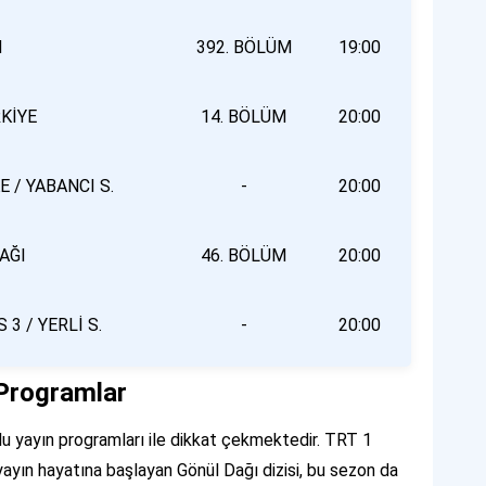
N
392. BÖLÜM
19:00
KİYE
14. BÖLÜM
20:00
 / YABANCI S.
-
20:00
AĞI
46. BÖLÜM
20:00
3 / YERLİ S.
-
20:00
Programlar
olu yayın programları ile dikkat çekmektedir. TRT 1
ayın hayatına başlayan Gönül Dağı dizisi, bu sezon da