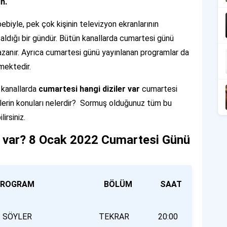
in.
biyle, pek çok kişinin televizyon ekranlarının
 aldığı bir gündür. Bütün kanallarda cumartesi günü
i kazanır. Ayrıca cumartesi günü yayınlanan programlar da
mektedir.
 kanallarda
cumartesi hangi diziler var
cumartesi
zilerin konuları nelerdir? Sormuş olduğunuz tüm bu
irsiniz.
r var? 8 Ocak 2022 Cumartesi Günü
RAM
BÖLÜM
SAAT
I SÖYLER
TEKRAR
20:00