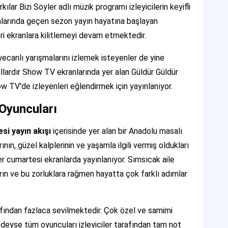
ılar Bizi Söyler adlı müzik programı izleyicilerin keyifli
nlarında geçen sezon yayın hayatına başlayan
eri ekranlara kilitlemeyi devam etmektedir.
ecanlı yarışmalarını izlemek isteyenler de yine
n yıllardır Show TV ekranlarında yer alan Güldür Güldür
 TV'de izleyenleri eğlendirmek için yayınlanıyor.
 Oyuncuları
si yayın akışı
içerisinde yer alan bir Anadolu masalı
ının, güzel kalplerinin ve yaşamla ilgili vermiş oldukları
er cumartesi ekranlarda yayınlanıyor. Sımsıcak aile
rın ve bu zorluklara rağmen hayatta çok farklı adımlar
arafından fazlaca sevilmektedir. Çok özel ve samimi
redeyse tüm oyuncuları izleyiciler tarafından tam not