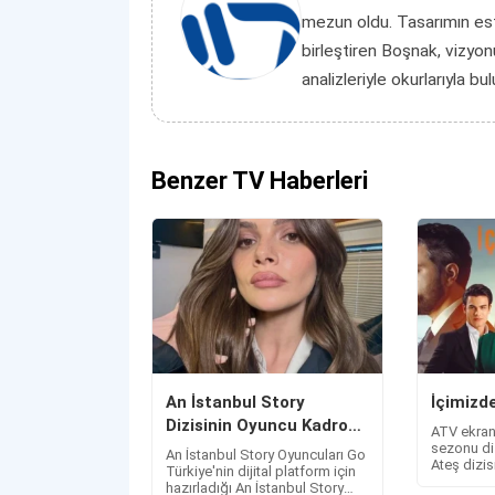
mezun oldu. Tasarımın es
birleştiren Boşnak, vizyon
analizleriyle okurlarıyla bu
Benzer TV Haberleri
An İstanbul Story
İçimizde
Dizisinin Oyuncu Kadrosu
ATV ekran
Belli Oldu!
sezonu di
An İstanbul Story Oyuncuları Go
Ateş dizisi
Türkiye'nin dijital platform için
izleyebilir
hazırladığı An İstanbul Story