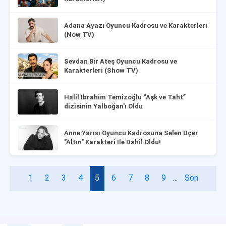
Adana Ayazı Oyuncu Kadrosu ve Karakterleri
(Now TV)
Sevdan Bir Ateş Oyuncu Kadrosu ve
Karakterleri (Show TV)
Halil İbrahim Temizoğlu “Aşk ve Taht”
dizisinin Yalboğan'ı Oldu
Anne Yarısı Oyuncu Kadrosuna Selen Uçer
"Altın" Karakteri İle Dahil Oldu!
1
2
3
4
5
6
7
8
9
...
Son