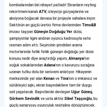
bombalarından biri nihayet patladı! Ekranların reyting
rekortmeni kanalı
ATV
, izleyiciyi gözyaşlarına ve
aksiyona boğacak devasa bir projeyle sahalara iniyor.
Sektörün en güçlü üretici firma devlerinden
Tims&B
imzası taşıyan
Güneşin Doğduğu Yer
dizisi,
şampiyonlar ligini andıran oyuncu kadrosuyla sete
resmen adım attı. Seyircinin şimdiden arama
motorlarında fellik fellik güneşin doğduğu yer dizisi
konusu nedir diye araştırdığı yapım,
Almanya
'nın
soğuk sokaklarından
Adana
'nın o kavurucu sıcağına
uzanan tutku dolu bir serüveni anlatıyor. Hikayenin
merkezinde yer alan
Kenan
ve
Tina
'nın o imkansız ve
sürükleyici aşkı, ekran başındakilere tam bir duygu
seli yaşatacak. Başrollerde devleşen
Uğur Güneş
,
Görkem Sevindik
ve usta aktris
Sibel Taşçıoğlu
, bu
güçlü senaryoyu oyunculuk resitaline dönüştürecek.