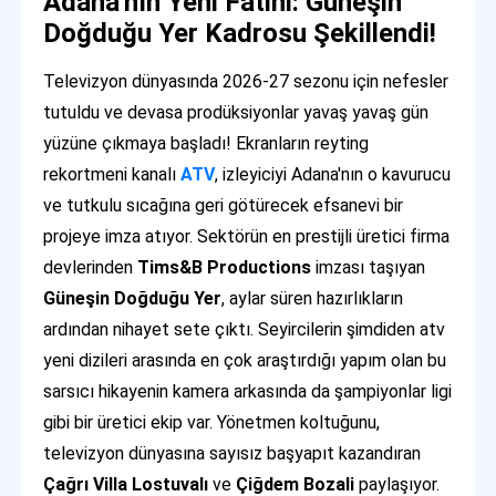
Adana'nın Yeni Fatihi: Güneşin
Doğduğu Yer Kadrosu Şekillendi!
Televizyon dünyasında 2026-27 sezonu için nefesler
tutuldu ve devasa prodüksiyonlar yavaş yavaş gün
yüzüne çıkmaya başladı! Ekranların reyting
rekortmeni kanalı
ATV
, izleyiciyi Adana'nın o kavurucu
ve tutkulu sıcağına geri götürecek efsanevi bir
projeye imza atıyor. Sektörün en prestijli üretici firma
devlerinden
Tims&B Productions
imzası taşıyan
Güneşin Doğduğu Yer
, aylar süren hazırlıkların
ardından nihayet sete çıktı. Seyircilerin şimdiden atv
yeni dizileri arasında en çok araştırdığı yapım olan bu
sarsıcı hikayenin kamera arkasında da şampiyonlar ligi
gibi bir üretici ekip var. Yönetmen koltuğunu,
televizyon dünyasına sayısız başyapıt kazandıran
Çağrı Villa Lostuvalı
ve
Çiğdem Bozali
paylaşıyor.