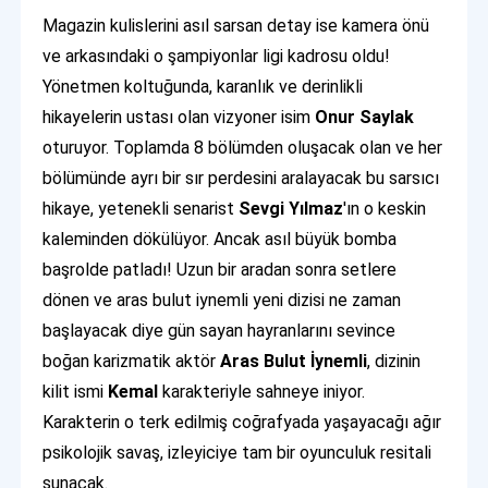
Magazin kulislerini asıl sarsan detay ise kamera önü
ve arkasındaki o şampiyonlar ligi kadrosu oldu!
Yönetmen koltuğunda, karanlık ve derinlikli
hikayelerin ustası olan vizyoner isim
Onur Saylak
oturuyor. Toplamda 8 bölümden oluşacak olan ve her
bölümünde ayrı bir sır perdesini aralayacak bu sarsıcı
hikaye, yetenekli senarist
Sevgi Yılmaz
'ın o keskin
kaleminden dökülüyor. Ancak asıl büyük bomba
başrolde patladı! Uzun bir aradan sonra setlere
dönen ve aras bulut iynemli yeni dizisi ne zaman
başlayacak diye gün sayan hayranlarını sevince
boğan karizmatik aktör
Aras Bulut İynemli
, dizinin
kilit ismi
Kemal
karakteriyle sahneye iniyor.
Karakterin o terk edilmiş coğrafyada yaşayacağı ağır
psikolojik savaş, izleyiciye tam bir oyunculuk resitali
sunacak.