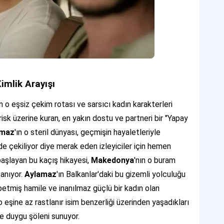
imlik Arayışı
in o eşsiz çekim rotası ve sarsıcı kadın karakterleri
isk üzerine kuran, en yakın dostu ve partneri bir "Yapay
amaz
'ın o steril dünyası, geçmişin hayaletleriyle
 çekiliyor diye merak eden izleyiciler için hemen
aşlayan bu kaçış hikayesi,
Makedonya
'nın o buram
zanıyor.
Aylamaz
'ın Balkanlar'daki bu gizemli yolculuğu
ybetmiş hamile ve inanılmaz güçlü bir kadın olan
, o eşine az rastlanır isim benzerliği üzerinden yaşadıkları
 ve duygu şöleni sunuyor.