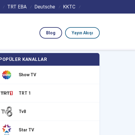
TRT EBA
Deutsche
KKTC
Blog
Yayın Akışı
POPÜLER KANALLAR
Show TV
TRT 1
Tv8
Star TV