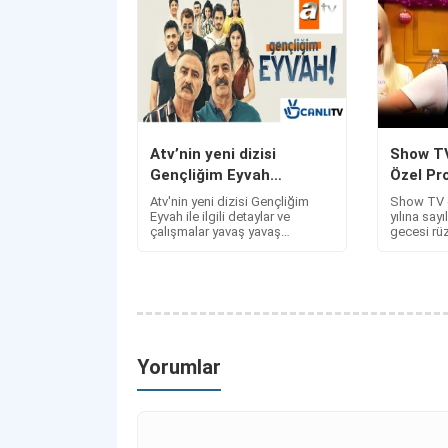
Atv’nin yeni dizisi
Show TV
Gençliğim Eyvah
Özel Pr
oyuncuları ve konusu
Atv'nin yeni dizisi Gençliğim
Show TV e
belli oldu. İşte dizinin
Eyvah ile ilgili detaylar ve
yılına sayı
çalışmalar yavaş yavaş
gecesi rü
yayın tarihi!
şekillenmeye başlıyor. Eğlence
TV’de Gül
ve komedi dizisi Gençliğim
Yılbaşı Ö
Eyvah konusu ve oyuncuları
konuklar 
Yorumlar