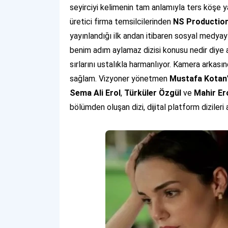
seyirciyi kelimenin tam anlamıyla ters köşe ya
üretici firma temsilcilerinden
NS Productio
yayınlandığı ilk andan itibaren sosyal medyayı v
benim adım aylamaz dizisi konusu nedir diye ar
sırlarını ustalıkla harmanlıyor. Kamera arkası
sağlam. Vizyoner yönetmen
Mustafa Kotan
Sema Ali Erol
,
Türküler Özgül
ve
Mahir Er
bölümden oluşan dizi, dijital platform diziler