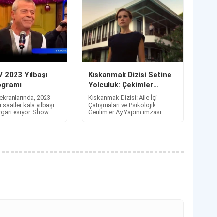
 2023 Yılbaşı
Kıskanmak Dizisi Setine
ogramı
Yolculuk: Çekimler
Nerede Yapılıyor?
kranlarında, 2023
Kıskanmak Dizisi: Aile İçi
lı saatler kala yılbaşı
Çatışmaları ve Psikolojik
zgarı esiyor. Show
Gerilimler Ay Yapım imzası
dür Güldür Show
taşıyan Kıskanmak dizisi,
zel programında
izleyici tarafından merakla
kimler?
izlenmeye devam ediyo...