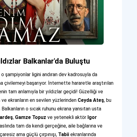
ldızlar Balkanlar'da Buluştu
 şampiyonlar ligini andıran dev kadrosuyla da
na çivilemeyi başarıyor. İnternette hararetle araştırılan
in tam anlamıyla bir yıldızlar geçidi! Güzelliği ve
n
ve ekranların en sevilen yüzlerinden
Ceyda Ateş
, bu
 Balkanların o sıcak ruhunu ekrana yansıtan usta
ardeş
,
Gamze Topuz
ve yetenekli aktör
Igor
aslında tam da kendi gerçeğine, aile bağlarına ve
çaresiz ama güçlü çırpınışı,
Tabii
ekranlarında