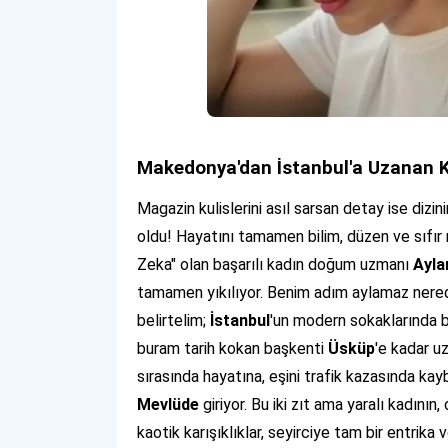
Makedonya'dan İstanbul'a Uzanan K
Magazin kulislerini asıl sarsan detay ise dizin
oldu! Hayatını tamamen bilim, düzen ve sıfır r
Zeka" olan başarılı kadın doğum uzmanı
Ayl
tamamen yıkılıyor. Benim adım aylamaz nerede
belirtelim;
İstanbul
'un modern sokaklarında b
buram tarih kokan başkenti
Üsküp
'e kadar u
sırasında hayatına, eşini trafik kazasında ka
Mevlüde
giriyor. Bu iki zıt ama yaralı kadının
kaotik karışıklıklar, seyirciye tam bir entrika