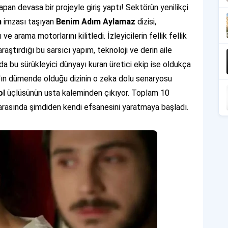
pan devasa bir projeyle giriş yaptı! Sektörün yenilikçi
n
imzası taşıyan
Benim Adım Aylamaz
dizisi,
e arama motorlarını kilitledi. İzleyicilerin fellik fellik
aştırdığı bu sarsıcı yapım, teknoloji ve derin aile
nda bu sürükleyici dünyayı kuran üretici ekip ise oldukça
'ın dümende olduğu dizinin o zeka dolu senaryosu
ol
üçlüsünün usta kaleminden çıkıyor. Toplam 10
i arasında şimdiden kendi efsanesini yaratmaya başladı.