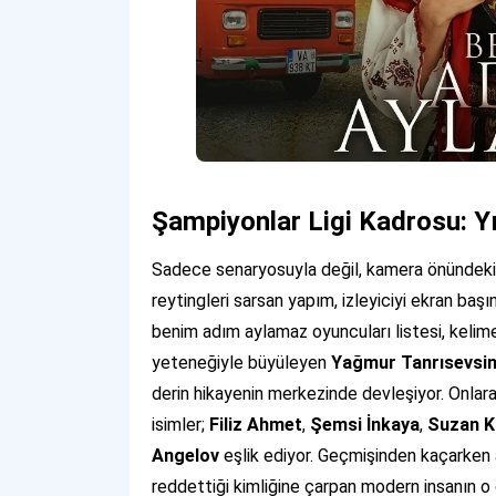
Şampiyonlar Ligi Kadrosu: Yı
Sadece senaryosuyla değil, kamera önündeki o
reytingleri sarsan yapım, izleyiciyi ekran başı
benim adım aylamaz oyuncuları listesi, kelimen
yeteneğiyle büyüleyen
Yağmur Tanrısevsi
derin hikayenin merkezinde devleşiyor. Onlara
isimler;
Filiz Ahmet
,
Şemsi İnkaya
,
Suzan K
Angelov
eşlik ediyor. Geçmişinden kaçarken 
reddettiği kimliğine çarpan modern insanın o 