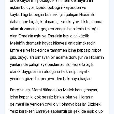
önce kaybetmiş olduğu kızını hem de hayatının
aşkını buluyor. Dizide bebeğini kaybeden ve
kaybettiği bebeğini bulmak için çalışan Hicran ile
daha önce hiç âşık olmamış eşini kaybettikten sonra
sıkıntılı zamanlar geçiren zengin bir ailenin tek oğlu
olan Emre'nin aşkı ve Emre’nin kızı olan küçük
Melek'in dramatik hayat hikâyesi anlatılmaktadır.
Emre eşi vefat edince tamamen içine kapatıp robot
gibi, duyguları olmayan bir adama dönüşür ve Hicran’ın
yanlarında çalışmaya başlaması ile Hicran’a âşık
olarak duygularının olduğunu fark edip hayata
yeniden güzel bir çerçeveden bakmaya başlar.
Emre’nin eşi Meral ölünce kızı Melek konuşmayan,
içine kapanık, çok sessiz bir kız olur ve Hicran’ın
gelmesi ile yeniden cıvıl cıvıl olmaya başlar. Dizideki
Yeliz karakteri Emre’ye saplantılı bir şekilde âşık olup