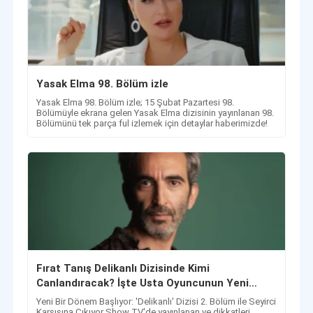
Yasak Elma 98. Bölüm izle
Yasak Elma 98. Bölüm izle; 15 Şubat Pazartesi 98.
Bölümüyle ekrana gelen Yasak Elma dizisinin yayınlanan 98.
Bölümünü tek parça ful izlemek için detaylar haberimizde!
Fırat Tanış Delikanlı Dizisinde Kimi
Canlandıracak? İşte Usta Oyuncunun Yeni
Karakteri
Yeni Bir Dönem Başlıyor: 'Delikanlı' Dizisi 2. Bölüm ile Seyirci
Karşısına Çıkıyor Show TV'de yayınlanan ve dikkatleri