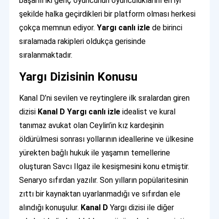
başarılı iki genç oyuncunun oyunculuklarını en iyi
şekilde halka geçirdikleri bir platform olması herkesi
çokça memnun ediyor.
Yargı canlı izle
de birinci
sıralamada rakipleri oldukça gerisinde
sıralanmaktadır.
Yargı
Dizisinin
Konusu
Kanal D’ni sevilen ve reytinglere ilk sıralardan giren
dizisi
Kanal D Yargı canlı izle
idealist ve kural
tanımaz avukat olan Ceylin’in kız kardeşinin
öldürülmesi sonrası yollarının ideallerine ve ülkesine
yürekten bağlı hukuk ile yaşamın temellerine
oluşturan Savcı Ilgaz ile kesişmesini konu etmiştir.
Senaryo sıfırdan yazılır. Son yılların popülaritesinin
zıttı bir kaynaktan uyarlanmadığı ve sıfırdan ele
alındığı konuşulur.
Kanal D
Yargı dizisi ile diğer