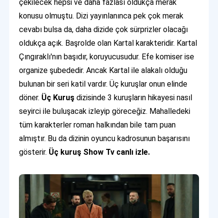
çekilecek hepsi ve daha fazlası oldukça merak
konusu olmuştu. Dizi yayınlanınca pek çok merak
cevabı bulsa da, daha dizide çok sürprizler olacağı
oldukça açık. Başrolde olan Kartal karakteridir. Kartal
Çıngıraklı'nın başıdır, koruyucusudur. Efe komiser ise
organize şubededir. Ancak Kartal ile alakalı olduğu
bulunan bir seri katil vardır. Üç kuruşlar onun elinde
döner.
Üç Kuruş
dizisinde 3 kuruşların hikayesi nasıl
seyirci ile buluşacak izleyip göreceğiz. Mahalledeki
tüm karakterler roman halkından bile tam puan
almıştır. Bu da dizinin oyuncu kadrosunun başarısını
gösterir.
Üç kuruş Show Tv canlı izle.