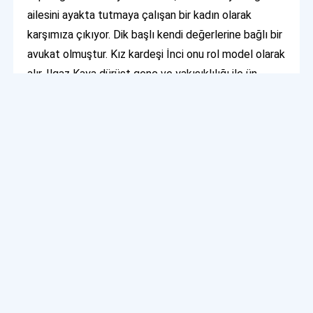
ailesini ayakta tutmaya çalışan bir kadın olarak
karşımıza çıkıyor. Dik başlı kendi değerlerine bağlı bir
avukat olmuştur. Kız kardeşi İnci onu rol model olarak
alır. Ilgaz Kaya dürüst genç ve yakışıklılığı ile ün
kazanmış bir savcıdır. Babasının öğrettiklerinden hiç
şaşmamış kardeşi Çınar ile arası pekiyi değilken kız
kardeşi defne ile samimiyeti dikkat çekicidir. İnci
erguvan Ceylin in mimarlık okuyan kız kardeşidir. Çınar
Kaya Ilgaz Savcının kardeşidir. Eski bir sabıkalıdır.
Aile annenin ölümünden onu sorumlu tutar. Pars
seçkin Ilgaz Savcı ile aynı yerde Çalışır ve Ilgaz in
eski nişanlısının abisidir. Sürekli Ilgaz ile rekabet
halindedir. Metin Kaya emniyette cinayet büroda
amirliği yapar ve Ilgaz Savcının babası rolündedir. Gül
Erguvan Ceylin’in annesidir.
Kanal D
Yargı dizisine renk
katan daha pek çok karakter vardır.