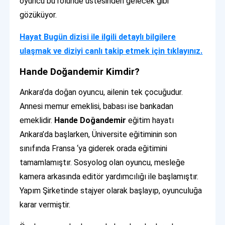
oyuncu bu rolünde üstesinden gelecek gibi
gözüküyor.
Hayat Bugün dizisi ile ilgili detaylı bilgilere
ulaşmak ve diziyi canlı takip etmek için tıklayınız.
Hande Doğandemir Kimdir?
Ankara’da doğan oyuncu, ailenin tek çocuğudur.
Annesi memur emeklisi, babası ise bankadan
emeklidir.
Hande Doğandemir
eğitim hayatı
Ankara’da başlarken, Üniversite eğitiminin son
sınıfında Fransa ‘ya giderek orada eğitimini
tamamlamıştır. Sosyolog olan oyuncu, mesleğe
kamera arkasında editör yardımcılığı ile başlamıştır.
Yapım Şirketinde stajyer olarak başlayıp, oyunculuğa
karar vermiştir.