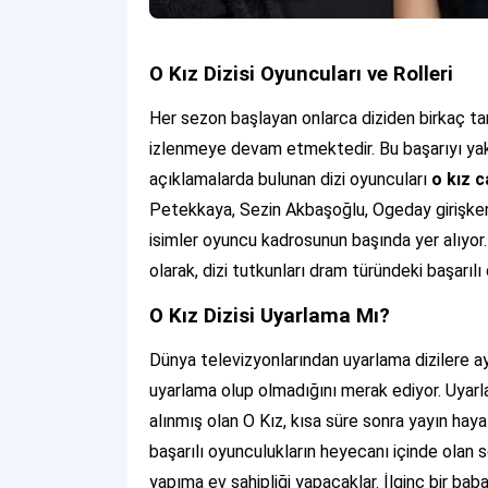
O Kız Dizisi Oyuncuları ve Rolleri
Her sezon başlayan onlarca diziden birkaç ta
izlenmeye devam etmektedir. Bu başarıyı yak
açıklamalarda bulunan dizi oyuncuları
o kız c
Petekkaya, Sezin Akbaşoğlu, Ogeday girişken
isimler oyuncu kadrosunun başında yer alıyor. 
olarak, dizi tutkunları dram türündeki başarılı
O Kız Dizisi Uyarlama Mı?
Dünya televizyonlarından uyarlama dizilere ayrı
uyarlama olup olmadığını merak ediyor. Uyarl
alınmış olan O Kız, kısa süre sonra yayın hay
başarılı oyunculukların heyecanı içinde olan s
yapıma ev sahipliği yapacaklar. İlginç bir bab