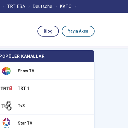
TRT EBA
Deutsche
KKTC
Blog
Yayın Akışı
POPÜLER KANALLAR
Show TV
TRT 1
Tv8
Star TV