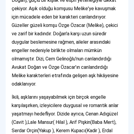
Doğan), güçlü bir kişilik ve espri yeteneğiyle dikkat
çekiyor. Aşık olduğu komşusu Melike'ye kavuşmak
için mücadele eden bir karakteri canlandırıyor.
Güzeller güzeli komşu Özge Özacar (Melike), çekici
ve zarif bir kadındır. Doğan'a karşı uzun süredir
duygular beslemesine rağmen, aileler arasındaki
engeller nedeniyle birlikte olmaları mümkün
olmamıştır. Dizi, Cem Gelinoğlu'nun canlandırdığı
Avukat Doğan ve Özge Özacar'ın canlandırdığı
Melike karakterleri etrafında gelişen aşk hikâyesine
odaklanıyor.
İkili, aşklarını yaşayabilmek için birçok engelle
karşılaşırken, izleyicilere duygusal ve romantik anlar
yaşatmayı hedefliyor. Dizide ayrıca, Cenan Adıgüzel
(Cavit ),Lale Mansur( Hilal ), Arif Pişkin(Baba Mert),
Serdar Orçin(Yakup ), Kerem Kupacı(Kadir ), Erdal