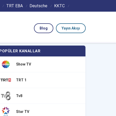
TRT EBA
Deutsche
KKTC
Blog
Yayın Akışı
POPÜLER KANALLAR
Show TV
TRT 1
Tv8
Star TV