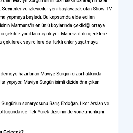
hip olan Maviye Sürgün isimli dizi hakkında araştırmalar
. Seyirciler ve izleyiciler yeni başlayacak olan Show TV
tırma yapmaya başladı. Bu kapsamda elde edilen
sinin Marmaris'in en ünlü koylarında çekildiği ortaya
 bu şekilde yanıtlanmış oluyor. Macera dolu içeriklere
da çekilerek seyircilere de farklı anlar yaşatmaya
 demeye hazırlanan Maviye Sürgün dizisi hakkında
alar yapıyor. Maviye Sürgün isimli dizide öne çıkan
 Sürgün'ün senaryosunu Barış Erdoğan, İlker Arslan ve
oltuğunda ise Tek Yürek dizisinin de yönetmenliğini
na Gelecek?