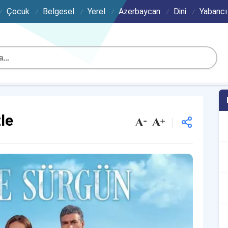
Çocuk
Belgesel
Yerel
Azerbaycan
Dini
Yabancı
le