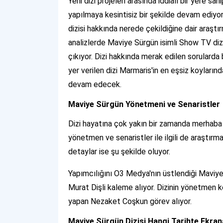
Yeni dizi projeleri arasında iddialı bir yere sa
yapılmaya kesintisiz bir şekilde devam ediyor
dizisi hakkında nerede çekildiğine dair araş
analizlerde Maviye Sürgün isimli Show TV dizi
çıkıyor. Dizi hakkında merak edilen sorularda
yer verilen dizi Marmaris'in en eşsiz koyların
devam edecek.
Maviye Sürgün Yönetmeni ve Senaristler
Dizi hayatına çok yakın bir zamanda merhaba
yönetmen ve senaristler ile ilgili de araştırm
detaylar ise şu şekilde oluyor.
Yapımcılığını O3 Medya'nın üstlendiği Maviye
Murat Dişli kaleme alıyor. Dizinin yönetmen k
yapan Nezaket Coşkun görev alıyor.
Maviye Sürgün Dizisi Hangi Tarihte Ekra