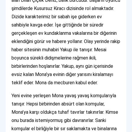
alan Dilan Çiçek Deniz, balık burcudur. Başarılı oyuncu
şimdilerde Kusursuz Kiracı dizisinde rol almaktadır.
Dizide karakterimiz bir sabah işe giderken ev
sahibiyle kavga eder. İşe gittiğinde bir süredir
gerçekleşen ev kundaklanma vakalarına bir diğerinin
eklendiğini görür ve habere yollanır. Olay yerinde rakip
haber sitesinin muhabiri Yakup ile tanışır. Mesai
boyunca sürekli didişmelerine rağmen ikili,
birbirlerinden hoşlanırlar. Yakup, aynı gün içerisinde
evsiz kalan Mona’ya evinin diğer yarısını kiralamayı
teklif eder. Mona da mecburen kabul eder.
Yeni evine yerleşen Mona yavaş yavaş komşularıyla
tanışır. Hepsi birbirinden absürt olan komşular,
Mona’ya karşı oldukça tuhaf tavırlar takınırlar. Kimse
onu burada istemiyormuş gibi davranırlar. Sanki
komşular el birliğiyle bir sır saklamakta ve binalarına