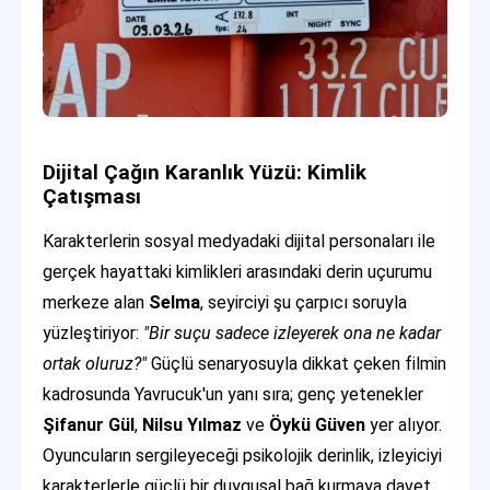
Dijital Çağın Karanlık Yüzü: Kimlik
Çatışması
Karakterlerin sosyal medyadaki dijital personaları ile
gerçek hayattaki kimlikleri arasındaki derin uçurumu
merkeze alan
Selma
, seyirciyi şu çarpıcı soruyla
yüzleştiriyor:
"Bir suçu sadece izleyerek ona ne kadar
ortak oluruz?"
Güçlü senaryosuyla dikkat çeken filmin
kadrosunda Yavrucuk'un yanı sıra; genç yetenekler
Şifanur Gül
,
Nilsu Yılmaz
ve
Öykü Güven
yer alıyor.
Oyuncuların sergileyeceği psikolojik derinlik, izleyiciyi
karakterlerle güçlü bir duygusal bağ kurmaya davet