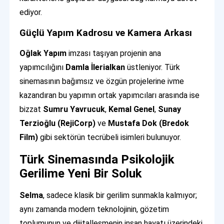
ediyor.
Güçlü Yapım Kadrosu ve Kamera Arkası
Oğlak Yapım
imzası taşıyan projenin ana
yapımcılığını
Damla İlerialkan
üstleniyor. Türk
sinemasının bağımsız ve özgün projelerine ivme
kazandıran bu yapımın ortak yapımcıları arasında ise
bizzat
Sumru Yavrucuk
,
Kemal Genel
,
Sunay
Terzioğlu (RejiCorp)
ve
Mustafa Dok (Bredok
Film)
gibi sektörün tecrübeli isimleri bulunuyor.
Türk Sinemasında Psikolojik
Gerilime Yeni Bir Soluk
Selma
, sadece klasik bir gerilim sunmakla kalmıyor;
aynı zamanda modern teknolojinin, gözetim
toplumunun ve dijitalleşmenin insan hayatı üzerindeki