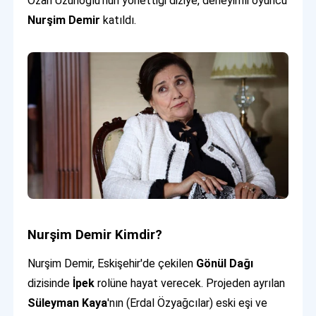
Ozan Uzunoğlu'nun yönettiği diziye, deneyimli oyuncu
Nurşim Demir
katıldı.
Nurşim Demir Kimdir?
Nurşim Demir, Eskişehir'de çekilen
Gönül Dağı
dizisinde
İpek
rolüne hayat verecek. Projeden ayrılan
Süleyman Kaya
'nın (Erdal Özyağcılar) eski eşi ve