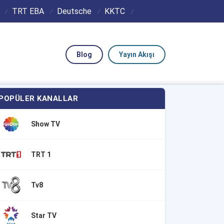
TRT EBA
Deutsche
KKTC
Blog
Yayın Akışı
POPÜLER KANALLAR
Show TV
TRT 1
Tv8
Star TV