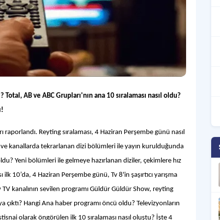
 Total, AB ve ABC Grupları'nın ana 10 sıralaması nasıl oldu?
ı!
rı raporlandı. Reyting sıralaması, 4 Haziran Perşembe günü nasıl
 ve kanallarda tekrarlanan dizi bölümleri ile yayın kurulduğunda
 oldu? Yeni bölümleri ile gelmeye hazırlanan diziler, çekimlere hız
 ilk 10’da, 4 Haziran Perşembe günü, Tv 8'in şaşırtıcı yarışma
w TV kanalının sevilen programı Güldür Güldür Show, reyting
aya çıktı? Hangi Ana haber programı öncü oldu? Televizyonların
stisnai olarak öngörülen ilk 10 sıralaması nasıl oluştu? İşte 4