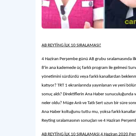
AB REYTİNG İLK 10 SIRALAMASI!
4 Haziran Perşembe günü AB grubu sıralamasında ilk 
8'in ana kademede üç farklı program ile gelmesi Surviv
yönetimini sürdürdü veya farklı kanallardan beklenme
katıyor? TRT 1 ekranlarında yayınlanan ve yeni bölüml
sonuç aldı? Direktiflerin Ana Haber sunuculuğunda ve
neler oldu? Müge Anlı ve Tatlı Sert uzun bir süre sonra
Ana Haber koltuğunu tuttu mu, yoksa farklı kanalla
Reyting sıralamasının sonuçları ve 4 Haziran Perşe
AB REYTİNG İLK 10 SIRALAMASI 4 Haziran 2020 Pe