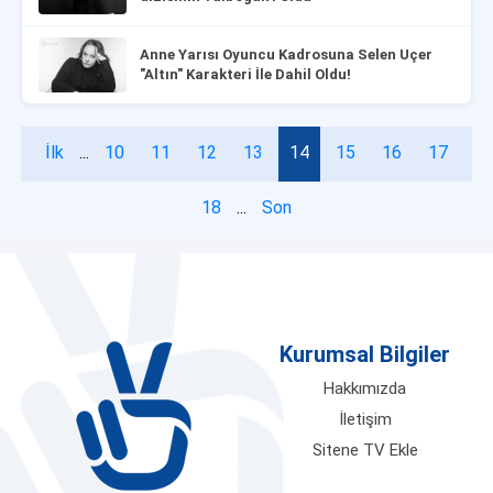
Anne Yarısı Oyuncu Kadrosuna Selen Uçer
"Altın" Karakteri İle Dahil Oldu!
İlk
...
10
11
12
13
14
15
16
17
18
...
Son
Kurumsal Bilgiler
Hakkımızda
İletişim
Sitene TV Ekle