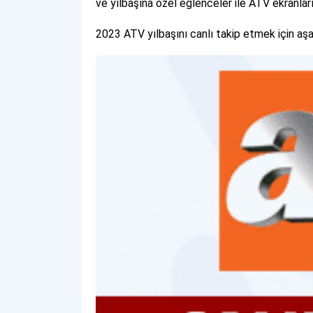
ve yılbaşına özel eğlenceler ile ATV ekranla
2023 ATV yılbaşını canlı takip etmek için aşağ