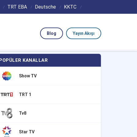
TRT EBA
Deutsche
KKTC
Blog
Yayın Akışı
POPÜLER KANALLAR
Show TV
TRT 1
Tv8
Star TV