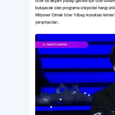
İster bu akşam yılbaşı gecesi için özel bölüm
buluşacak olan programa izleyiciler hangi ünl
Milyoner Olmak İster Yılbaşı konukları kimle
yarışmacıları...