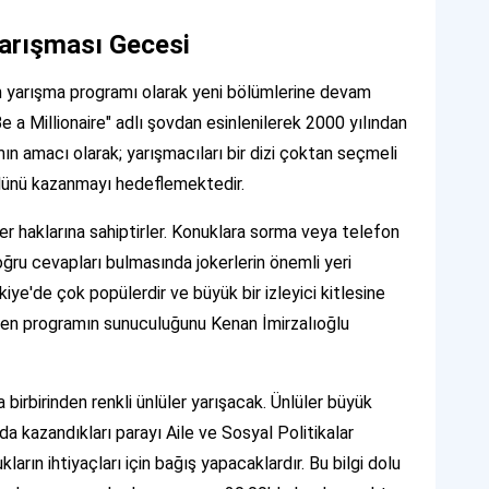
Yarışması Gecesi
n yarışma programı olarak yeni bölümlerine devam
a Millionaire" adlı şovdan esinlenilerek 2000 yılından
ın amacı olarak; yarışmacıları bir dizi çoktan seçmeli
lünü kazanmayı hedeflemektedir.
ker haklarına sahiptirler. Konuklara sorma veya telefon
oğru cevapları bulmasında jokerlerin önemli yeri
iye'de çok popülerdir ve büyük bir izleyici kitlesine
baren programın sunuculuğunu Kenan İmirzalıoğlu
birbirinden renkli ünlüler yarışacak. Ünlüler büyük
 kazandıkları parayı Aile ve Sosyal Politikalar
arın ihtiyaçları için bağış yapacaklardır. Bu bilgi dolu