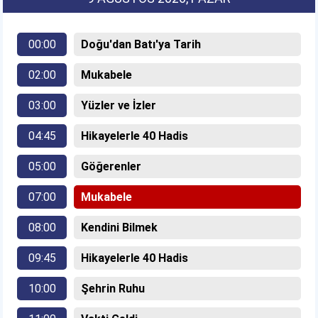
00:00
Doğu'dan Batı'ya Tarih
02:00
Mukabele
03:00
Yüzler ve İzler
04:45
Hikayelerle 40 Hadis
05:00
Göğerenler
07:00
Mukabele
08:00
Kendini Bilmek
09:45
Hikayelerle 40 Hadis
10:00
Şehrin Ruhu