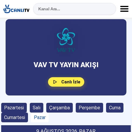
VAV TV YAYIN AKIŞI
Canlı İzle
Pazartesi
Salı
Çarşamba
Perşembe
Cuma
Cumartesi
Pazar
9 AĞUSTOS 2026
, PAZAR