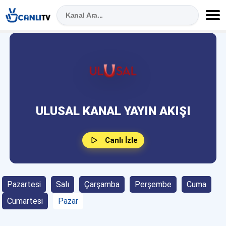
ULUSAL KANAL YAYIN AKIŞI
Canlı İzle
Pazartesi
Salı
Çarşamba
Perşembe
Cuma
Cumartesi
Pazar