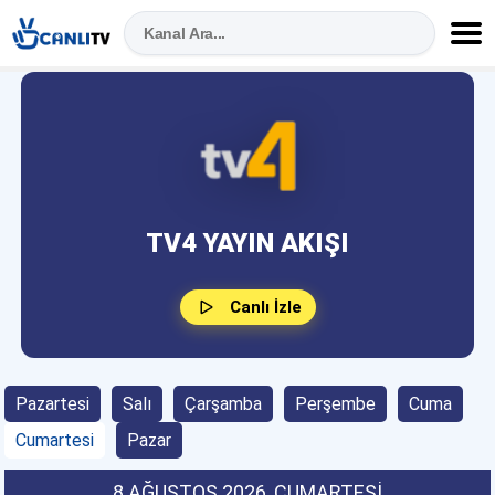
TV4 YAYIN AKIŞI
Canlı İzle
Pazartesi
Salı
Çarşamba
Perşembe
Cuma
Cumartesi
Pazar
8 AĞUSTOS 2026
, CUMARTESI