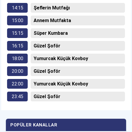
14:15
Şeflerin Mutfağı
15:00
Annem Mutfakta
15:15
Süper Kumbara
16:15
Güzel Şoför
18:00
Yumurcak Küçük Kovboy
20:00
Güzel Şoför
22:00
Yumurcak Küçük Kovboy
23:45
Güzel Şoför
POPÜLER KANALLAR