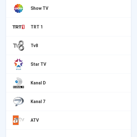
Show TV
TRT 1
Tv8
Star TV
Kanal D
Kanal 7
ATV