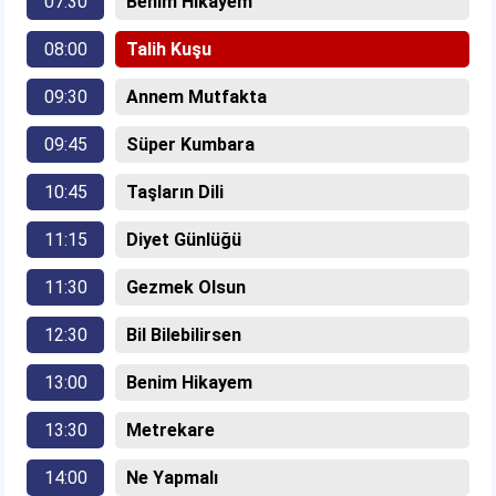
07:30
Benim Hikayem
08:00
Talih Kuşu
09:30
Annem Mutfakta
09:45
Süper Kumbara
10:45
Taşların Dili
11:15
Diyet Günlüğü
11:30
Gezmek Olsun
12:30
Bil Bilebilirsen
13:00
Benim Hikayem
13:30
Metrekare
14:00
Ne Yapmalı