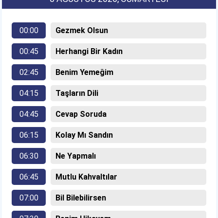
00:00
Gezmek Olsun
00:45
Herhangi Bir Kadın
02:45
Benim Yemeğim
04:15
Taşların Dili
04:45
Cevap Soruda
06:15
Kolay Mı Sandın
06:30
Ne Yapmalı
06:45
Mutlu Kahvaltılar
07:00
Bil Bilebilirsen