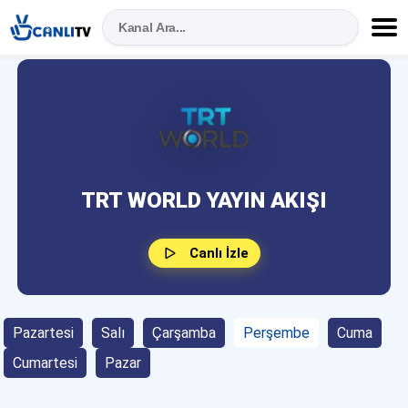
TRT WORLD YAYIN AKIŞI
Canlı İzle
Pazartesi
Salı
Çarşamba
Perşembe
Cuma
Cumartesi
Pazar