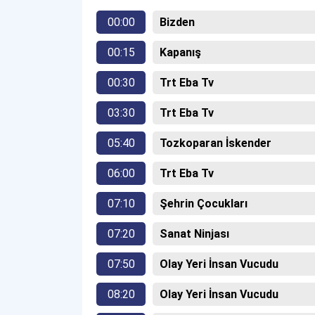
00:00
Bizden
00:15
Kapanış
00:30
Trt Eba Tv
03:30
Trt Eba Tv
05:40
Tozkoparan İskender
06:00
Trt Eba Tv
07:10
Şehrin Çocukları
07:20
Sanat Ninjası
07:50
Olay Yeri İnsan Vucudu
08:20
Olay Yeri İnsan Vucudu