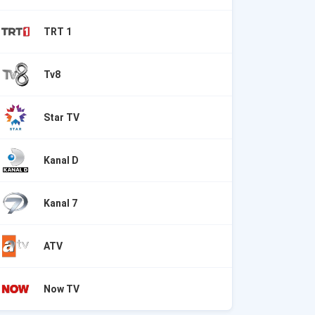
TRT 1
Tv8
Star TV
Kanal D
Kanal 7
ATV
Now TV