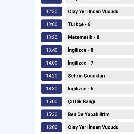
12:30
Olay Yeri İnsan Vucudu
13:00
Türkçe - 8
13:20
Matematik - 8
13:40
İngilizce - 8
14:00
İngilizce - 7
14:20
Şehrin Çocukları
14:30
İngilizce - 6
15:00
Çiftlik Balığı
15:30
Ben De Yapabilirim
16:00
Olay Yeri İnsan Vucudu