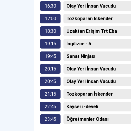
16:30
Olay Yeri İnsan Vucudu
17:00
Tozkoparan İskender
18:30
Uzaktan Erişim Trt Eba
19:15
İngilizce - 5
19:45
Sanat Ninjası
20:15
Olay Yeri İnsan Vucudu
20:45
Olay Yeri İnsan Vucudu
21:15
Tozkoparan İskender
22:45
Kayseri -develi
23:45
Öğretmenler Odası