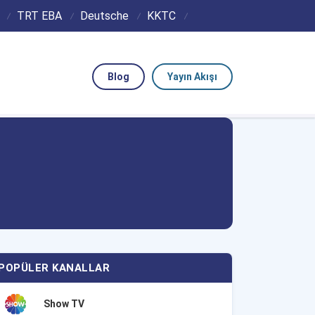
TRT EBA
Deutsche
KKTC
Blog
Yayın Akışı
POPÜLER KANALLAR
Show TV