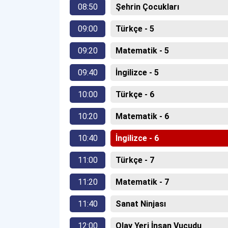
08:50
Şehrin Çocukları
09:00
Türkçe - 5
09:20
Matematik - 5
09:40
İngilizce - 5
10:00
Türkçe - 6
10:20
Matematik - 6
10:40
İngilizce - 6
11:00
Türkçe - 7
11:20
Matematik - 7
11:40
Sanat Ninjası
12:00
Olay Yeri İnsan Vucudu