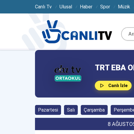
Canlı Tv
Ulusal
Haber
Spor
Müzik
TRT EBA O
Canlı İzle
Pazartesi
Salı
Çarşamba
Perşemb
8 AĞUSTO