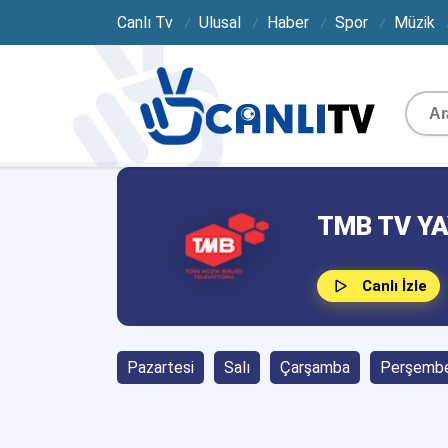
Canlı Tv
Ulusal
Haber
Spor
Müzik
TMB TV YA
Canlı İzle
Pazartesi
Salı
Çarşamba
Perşemb