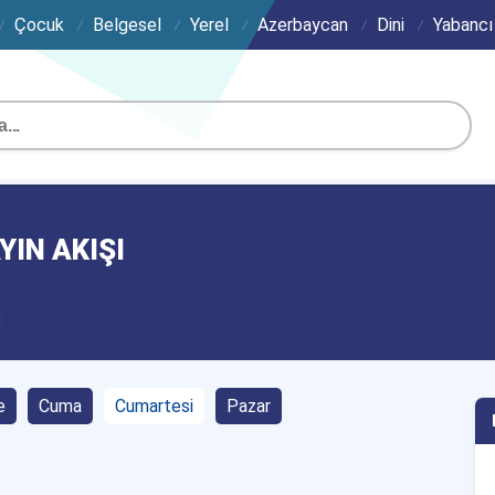
Çocuk
Belgesel
Yerel
Azerbaycan
Dini
Yabancı
YIN AKIŞI
e
Cuma
Cumartesi
Pazar