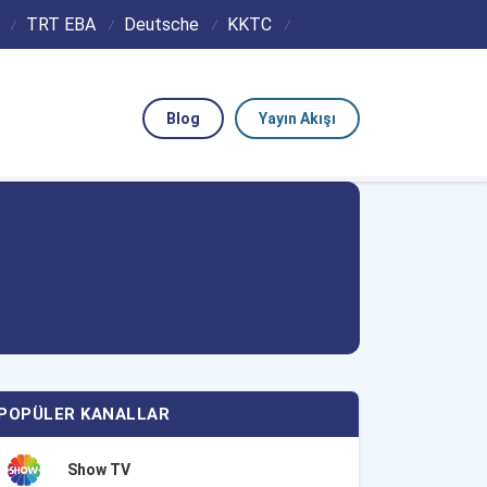
TRT EBA
Deutsche
KKTC
Blog
Yayın Akışı
POPÜLER KANALLAR
Show TV