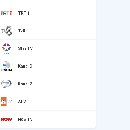
TRT 1
Tv8
Star TV
Kanal D
Kanal 7
ATV
Now TV