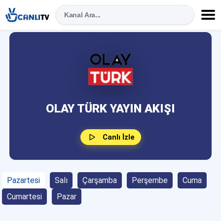
OLAY TÜRK YAYIN AKIŞI
Canlı İzle
Pazartesi
Salı
Çarşamba
Perşembe
Cuma
Cumartesi
Pazar