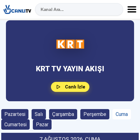
KRT TV YAYIN AKIŞI
Canlı İzle
Pazartesi
Salı
Çarşamba
Perşembe
Cuma
Cumartesi
Pazar
7 AĞUSTOS 2026
, CUMA