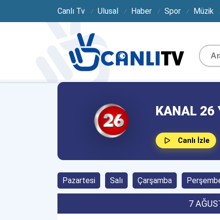
Canlı Tv
Ulusal
Haber
Spor
Müzik
KANAL 26 
Canlı İzle
Pazartesi
Salı
Çarşamba
Perşemb
7 AĞUS