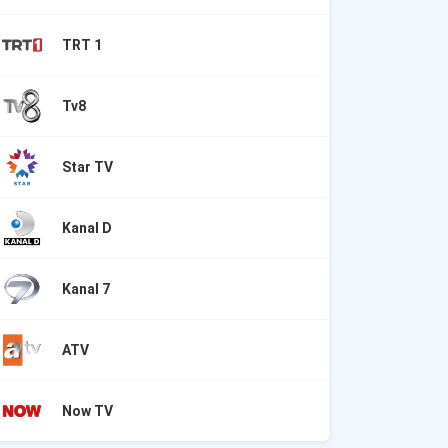
TRT 1
Tv8
Star TV
Kanal D
Kanal 7
ATV
Now TV