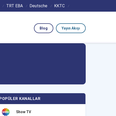
TRT EBA
Deutsche
KKTC
Blog
Yayın Akışı
POPÜLER KANALLAR
Show TV