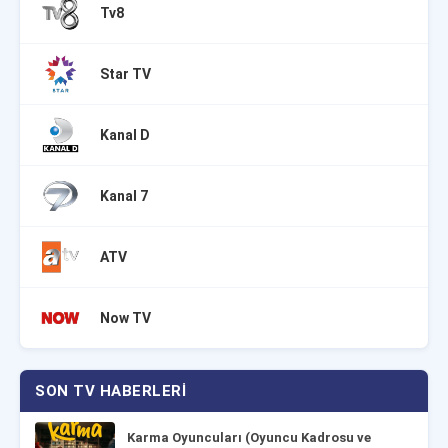
Tv8
Star TV
Kanal D
Kanal 7
ATV
Now TV
SON TV HABERLERI
Karma Oyuncuları (Oyuncu Kadrosu ve