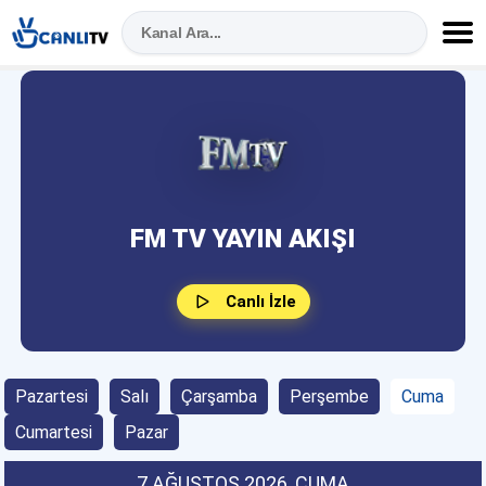
FM TV YAYIN AKIŞI
Canlı İzle
Pazartesi
Salı
Çarşamba
Perşembe
Cuma
Cumartesi
Pazar
7 AĞUSTOS 2026
, CUMA