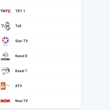
TRT 1
Tv8
Star TV
Kanal D
Kanal 7
ATV
Now TV