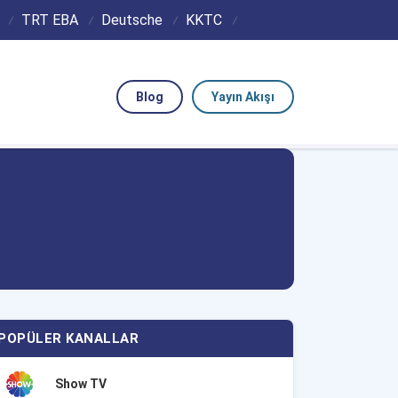
TRT EBA
Deutsche
KKTC
Blog
Yayın Akışı
POPÜLER KANALLAR
Show TV