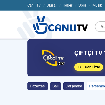
Canlı Tv
Ulusal
Haber
Spor
Müzik
ÇIFTÇI TV 
Canlı İzle
Pazartesi
Salı
Çarşamba
Perşemb