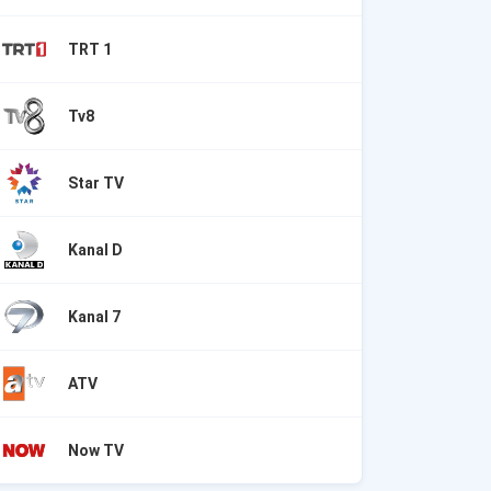
TRT 1
Tv8
Star TV
Kanal D
Kanal 7
ATV
Now TV