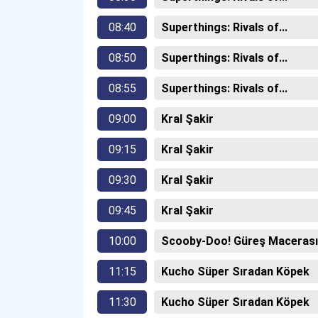
08:40
Superthings: Rivals of...
08:50
Superthings: Rivals of...
08:55
Superthings: Rivals of...
09:00
Kral Şakir
09:15
Kral Şakir
09:30
Kral Şakir
09:45
Kral Şakir
10:00
Scooby-Doo! Güreş Macerası
11:15
Kucho Süper Sıradan Köpek
11:30
Kucho Süper Sıradan Köpek