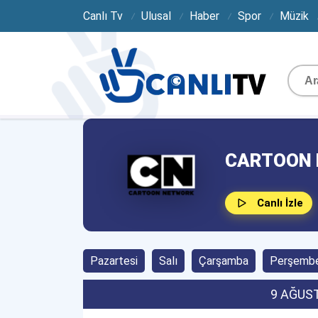
Canlı Tv
Ulusal
Haber
Spor
Müzik
CARTOON 
Canlı İzle
Pazartesi
Salı
Çarşamba
Perşemb
9 AĞUS