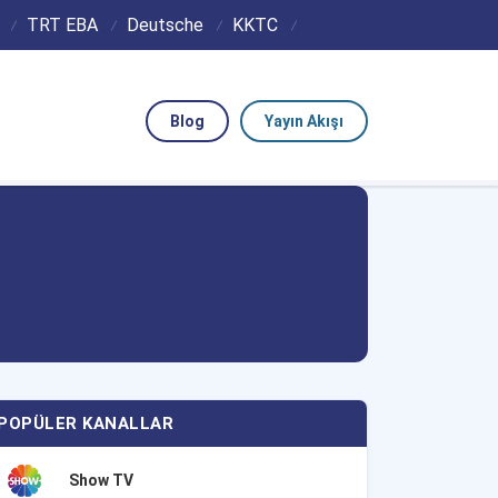
TRT EBA
Deutsche
KKTC
Blog
Yayın Akışı
POPÜLER KANALLAR
Show TV