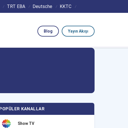
TRT EBA
Deutsche
KKTC
Blog
Yayın Akışı
POPÜLER KANALLAR
Show TV