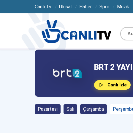
Canlı Tv
Ulusal
Haber
Spor
Müzik
BRT 2 YAYI
Canlı İzle
Pazartesi
Salı
Çarşamba
Perşemb