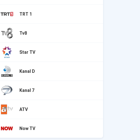
TRT 1
Tv8
Star TV
Kanal D
Kanal 7
ATV
Now TV