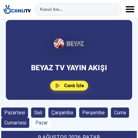
BEYAZ TV YAYIN AKIŞI
Canlı İzle
Pazartesi
Salı
Çarşamba
Perşembe
Cuma
Cumartesi
Pazar
9 AĞUSTOS 2026
, PAZAR