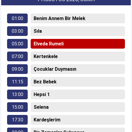
01:00
Benim Annem Bir Melek
03:00
Sıla
05:00
Elveda Rumeli
07:00
Kertenkele
09:00
Çocuklar Duymasın
11:15
Bez Bebek
13:00
Hepsi 1
15:00
Selena
17:30
Kardeşlerim