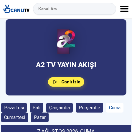
A2 TV YAYIN AKIŞI
Canlı İzle
Pazartesi
Salı
Çarşamba
Perşembe
Cuma
Cumartesi
Pazar
7 AĞUSTOS 2026
, CUMA