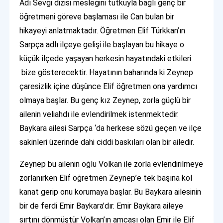
Adı Sevgi dizisi mesleğini tutkuyla bağlı genç bir
öğretmeni göreve başlaması ile Can bulan bir
hikayeyi anlatmaktadır. Öğretmen Elif Türkkan’ın
Sarpça adlı ilçeye gelişi ile başlayan bu hikaye o
küçük ilçede yaşayan herkesin hayatındaki etkileri
bize gösterecektir. Hayatının baharında ki Zeynep
çaresizlik içine düşünce Elif öğretmen ona yardımcı
olmaya başlar. Bu genç kız Zeynep, zorla güçlü bir
ailenin veliahdı ile evlendirilmek istenmektedir.
Baykara ailesi Sarpça ‘da herkese sözü geçen ve ilçe
sakinleri üzerinde dahi ciddi baskıları olan bir ailedir.
Zeynep bu ailenin oğlu Volkan ile zorla evlendirilmeye
zorlanırken Elif öğretmen Zeynep’e tek başına kol
kanat gerip onu korumaya başlar. Bu Baykara ailesinin
bir de ferdi Emir Baykara’dır. Emir Baykara aileye
sırtını dönmüştür Volkan’ın amcası olan Emir ile Elif