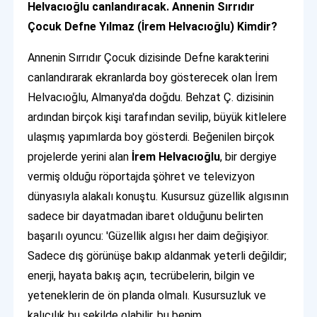
Helvacıoğlu canlandıracak. Annenin Sırrıdır
Çocuk Defne Yılmaz (İrem Helvacıoğlu) Kimdir?
Annenin Sırrıdır Çocuk dizisinde Defne karakterini
canlandırarak ekranlarda boy gösterecek olan İrem
Helvacıoğlu, Almanya'da doğdu. Behzat Ç. dizisinin
ardından birçok kişi tarafından sevilip, büyük kitlelere
ulaşmış yapımlarda boy gösterdi. Beğenilen birçok
projelerde yerini alan
İrem Helvacıoğlu
, bir dergiye
vermiş olduğu röportajda şöhret ve televizyon
dünyasıyla alakalı konuştu. Kusursuz güzellik algısının
sadece bir dayatmadan ibaret olduğunu belirten
başarılı oyuncu: 'Güzellik algısı her daim değişiyor.
Sadece dış görünüşe bakıp aldanmak yeterli değildir;
enerji, hayata bakış açın, tecrübelerin, bilgin ve
yeteneklerin de ön planda olmalı. Kusursuzluk ve
kalıcılık bu şekilde olabilir, bu benim