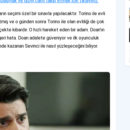
re ulaşmak ve diziyi canlı takip etmek için tıklayınız.
n seçimi özel bir sınavla yapılacaktır. Torino ile evli
tmiş ve o günden sonra Torino ile olan evliliği de çok
ekte kibardır. O hızlı hareket eden bir adam. Doan'ın
diğeri hata. Doan adalete güveniyor ve ilk oyunculuk
nde kazanan Sevinci ile nasıl yüzleşeceğini biliyor.