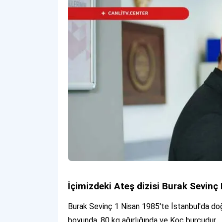
İçimizdeki Ateş dizisi Burak Sevinç
Burak Sevinç 1 Nisan 1985'te İstanbul'da doğ
boyunda, 80 kg ağırlığında ve Koç burcudur.