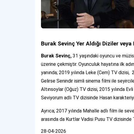
Burak Sevinç Yer Aldığı Diziler veya 
Burak Sevinç
,
31 yaşındaki oyuncu ve müzisy
üzerine çekmiştir. Oyunculuk hayatına ilk adım
yanında; 2019 yılında Leke (Cem) TV dizisi, 20
Gelirse Senindir isimli sinema filmi ile seyir
Altınsoylar (Oğuz) TV dizisi, 2015 yılında Evli
Seviyorum adlı TV dizisinde Hasan karakteriyl
Ayrıca; 2017 yılında Mahalle adlı film ile sev
arasında da Kurtlar Vadisi Pusu TV dizisinde T
28-04-2026