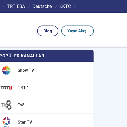
TRT EBA
Deutsche
KKTC
Blog
Yayın Akışı
POPÜLER KANALLAR
Show TV
TRT 1
Tv8
Star TV