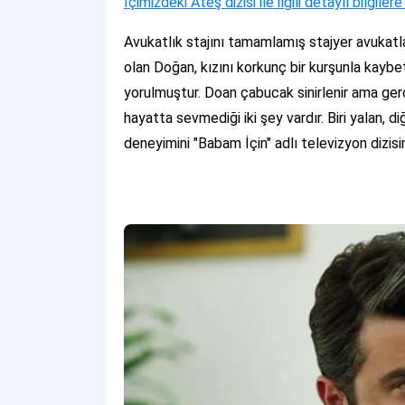
İçimizdeki Ateş dizisi ile ilgili detaylı bilgile
Avukatlık stajını tamamlamış stajyer avukatları
olan Doğan, kızını korkunç bir kurşunla kaybe
yorulmuştur. Doan çabucak sinirlenir ama gerç
hayatta sevmediği iki şey vardır. Biri yalan, 
deneyimini "Babam İçin" adlı televizyon dizisi