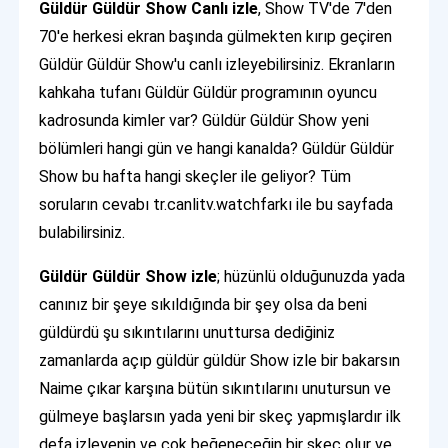
Güldür Güldür Show Canlı izle
, Show TV'de 7'den
70'e herkesi ekran başında gülmekten kırıp geçiren
Güldür Güldür Show'u canlı izleyebilirsiniz. Ekranların
kahkaha tufanı Güldür Güldür programının oyuncu
kadrosunda kimler var? Güldür Güldür Show yeni
bölümleri hangi gün ve hangi kanalda? Güldür Güldür
Show bu hafta hangi skeçler ile geliyor? Tüm
soruların cevabı tr.canlitv.watchfarkı ile bu sayfada
bulabilirsiniz.
Güldür Güldür Show izle
; hüzünlü olduğunuzda yada
canınız bir şeye sıkıldığında bir şey olsa da beni
güldürdü şu sıkıntılarını unuttursa dediğiniz
zamanlarda açıp güldür güldür Show izle bir bakarsın
Naime çıkar karşına bütün sıkıntılarını unutursun ve
gülmeye başlarsın yada yeni bir skeç yapmışlardır ilk
defa izleyenin ve çok beğeneceğin bir skeç olur ve