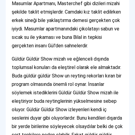
Masumlar Apartmanı, Masterchef gibi dizileri mizahi
şekilde taklit etmişlerdir. Camdaki kız taklit edilirken
erkek sineği bile yaklaştırma demesi gerçekten çok
iyiydi. Masumlar apartmanındaki çikolatayı sabun ve
sıcak su ile yıkaması ve buna Bilal in tepkisi
gerçekten insanı Gül'den sahnelerdir.
Güldür Güldür Show mizah ve eğlenceli dışında
toplumsal konuları da eleştirel olarak ele almaktadır.
Buda güldür güldür Show un reyting rekorları kıran bir
program olmasında önemli rol oynar. İnsanlar
söylemek istediklerini Güldür Güldür Show mizah ile
eleştiriyor buda reytinglerinin yükselmesine sebep
oluyor. Güldür Güldür Show izleyenleri kendi iç
seslerini duyar gibi oluyorlardır. Bunu kendileri dışarda
bir yerde birilerine söyleyecek olsaydılar belki de çok
sert tepkilere neden olabilir. Fakat güldür güldür