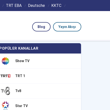
TRT EBA
Deutsche
KKTC
Blog
Yayın Akışı
POPÜLER KANALLAR
Show TV
TRT 1
Tv8
Star TV