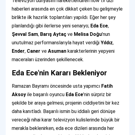
Televizyon dünyasını hareketlendiren now tv dizi
haberleri arasında en çok dikkat çeken bu gelişmeyle
birlikte ilk hazırlık toplantıları yapıldı. Eğer her şey
planlandığı gibi ilerlerse yeni senaryo;
Eda Ece
,
Şevval Sam
,
Barış Aytaç
ve
Melisa Doğu
'nun
unutulmaz performanslarıyla hayat verdiği
Yıldız
,
Ender
,
Caner
ve
Asuman
karakterlerinin yepyeni
maceraları üzerinden şekillenecek.
Eda Ece'nin Kararı Bekleniyor
Ramazan Bayramı öncesinde usta yapımcı
Fatih
Aksoy
ile başarılı oyuncu
Eda Ece
'nin sürpriz bir
şekilde bir araya gelmesi, projenin ciddiyetini bir kez
daha kanıtladı. Başarılı ismin bu iddialı geri dönüşe
vereceği nihai karar televizyon kulislerinde büyük bir
merakla beklenirken, eda ece dizileri arasında her