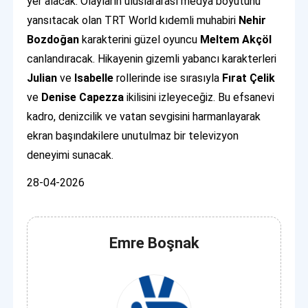
yer alacak. Olayların uluslararası medya boyutunu
yansıtacak olan TRT World kıdemli muhabiri
Nehir
Bozdoğan
karakterini güzel oyuncu
Meltem Akçöl
canlandıracak. Hikayenin gizemli yabancı karakterleri
Julian
ve
Isabelle
rollerinde ise sırasıyla
Fırat Çelik
ve
Denise Capezza
ikilisini izleyeceğiz. Bu efsanevi
kadro, denizcilik ve vatan sevgisini harmanlayarak
ekran başındakilere unutulmaz bir televizyon
deneyimi sunacak.
28-04-2026
Emre Boşnak