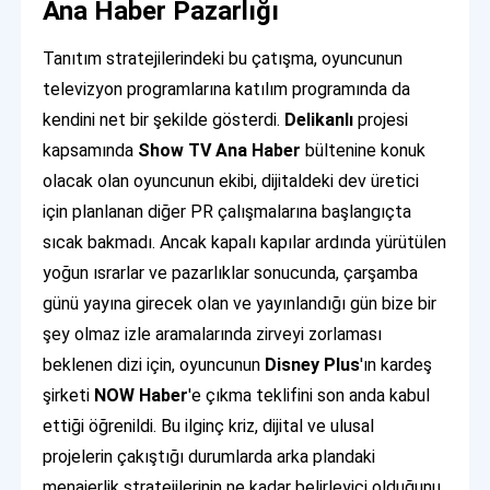
Ana Haber Pazarlığı
Tanıtım stratejilerindeki bu çatışma, oyuncunun
televizyon programlarına katılım programında da
kendini net bir şekilde gösterdi.
Delikanlı
projesi
kapsamında
Show TV Ana Haber
bültenine konuk
olacak olan oyuncunun ekibi, dijitaldeki dev üretici
için planlanan diğer PR çalışmalarına başlangıçta
sıcak bakmadı. Ancak kapalı kapılar ardında yürütülen
yoğun ısrarlar ve pazarlıklar sonucunda, çarşamba
günü yayına girecek olan ve yayınlandığı gün bize bir
şey olmaz izle aramalarında zirveyi zorlaması
beklenen dizi için, oyuncunun
Disney Plus
'ın kardeş
şirketi
NOW Haber
'e çıkma teklifini son anda kabul
ettiği öğrenildi. Bu ilginç kriz, dijital ve ulusal
projelerin çakıştığı durumlarda arka plandaki
menajerlik stratejilerinin ne kadar belirleyici olduğunu