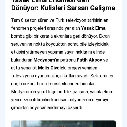
Yasak Elma Efsanesi Geri
Dönüyor: Kulisleri Sarsan Gelişme
Tam 6 sezon süren ve Türk televizyon tarihinin en
fenomen projeleri arasında yer alan
Yasak Elma
,
bomba gibi bir kararla ekranlara geri dönüyor. Ekran
serüvenine nokta koyduktan sonra bile izleyicideki
etkisini yitirmeyen yapımın yayın haklarını elinde
bulunduran
Medyapım
'ın patronu
Fatih Aksoy
ve
usta senarist
Melis Civelek
, projeyi yeniden
televizyona uyarlamak için kolları sıvadı. Sektörün en
güçlü üretici firma temsilcilerinden biri olan
Medyapım'ın yürüttüğü bu titiz çalışma, yasak elma
yeni sezon ihtimalini konuşan milyonlarca seyirciyi
şimdiden heyecanlandırmayı başardı.