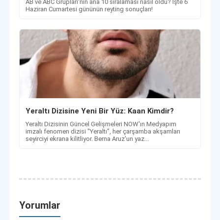
AB ve ABC Grupları'nın ana 10 sıralaması nasıl oldu? İşte 6
Haziran Cumartesi gününün reyting sonuçları!
Yeraltı Dizisine Yeni Bir Yüz: Kaan Kimdir?
Yeraltı Dizisinin Güncel Gelişmeleri NOW'ın Medyapım
imzalı fenomen dizisi "Yeraltı", her çarşamba akşamları
seyirciyi ekrana kilitliyor. Berna Aruz'un yaz...
Yorumlar