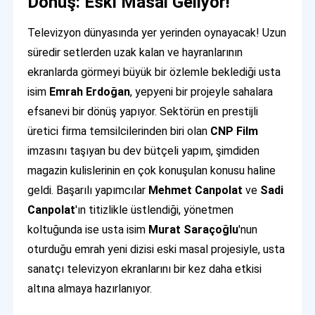
Dönüş: Eski Masal Geliyor!
Televizyon dünyasında yer yerinden oynayacak! Uzun
süredir setlerden uzak kalan ve hayranlarının
ekranlarda görmeyi büyük bir özlemle beklediği usta
isim
Emrah Erdoğan
, yepyeni bir projeyle sahalara
efsanevi bir dönüş yapıyor. Sektörün en prestijli
üretici firma temsilcilerinden biri olan
CNP Film
imzasını taşıyan bu dev bütçeli yapım, şimdiden
magazin kulislerinin en çok konuşulan konusu haline
geldi. Başarılı yapımcılar
Mehmet Canpolat
ve
Sadi
Canpolat
'ın titizlikle üstlendiği, yönetmen
koltuğunda ise usta isim
Murat Saraçoğlu
'nun
oturduğu emrah yeni dizisi eski masal projesiyle, usta
sanatçı televizyon ekranlarını bir kez daha etkisi
altına almaya hazırlanıyor.