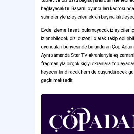
tablet ve diz üstü bilgisayarlardan izlenebile
bağlayacaktır. Başarılı oyuncuları kadrosunda
sahneleriyle izleyicileri ekran başına kilitley
Evde izleme fırsatı bulamayacak izleyiciler i
izlenebilecek dizi düzenli olarak takip edileb
oyuncuları bünyesinde bulunduran Çöp Adam p
Aynı zamanda Star TV ekranlarıyla eş zamanlı
fragmanıyla birçok kişiyi ekranlara toplayacak
heyecanlandıracak hem de düşündürecek güzel
geçirilmektedir.