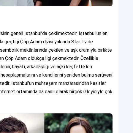
inin geneli İstanbul’da çekilmektedir. İstanbul’un en
kla geçtiği Çöp Adam dizisi yakında Star Tv’de
n sembolik mekânlarında çekilen ve aşk dramıyla birlikte
alan Çöp Adam oldukça ilgi çekmektedir. Özellikle
erini, hayatı, arkadaşlığı ve aşkı keşfettikleri
e hesaplaşmalarını ve kendilerini yeniden bulma serüveni
ktedir. İstanbul'un muhteşem manzarasından kesitler
nternet ortamında da canlı olarak birçok izleyiciyle çok