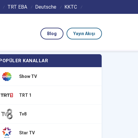
TRT EBA
Deutsche
KKTC
Blog
Yayın Akışı
POPÜLER KANALLAR
Show TV
TRT 1
Tv8
Star TV