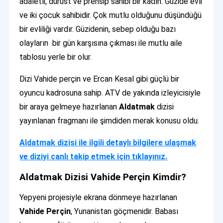
adaletli, dürüst ve prensip sahibi bir kadın. Güzide evli
ve iki çocuk sahibidir. Çok mutlu olduğunu düşündüğü
bir evliliği vardır. Güzidenin, sebep olduğu bazı
olayların bir gün karşısına çıkması ile mutlu aile
tablosu yerle bir olur.
Dizi Vahide perçin ve Ercan Kesal gibi güçlü bir
oyuncu kadrosuna sahip. ATV de yakında izleyicisiyle
bir araya gelmeye hazırlanan
Aldatmak
dizisi
yayınlanan fragmanı ile şimdiden merak konusu oldu.
Aldatmak dizisi ile ilgili detaylı bilgilere ulaşmak
ve diziyi canlı takip etmek için tıklayınız.
Aldatmak Dizisi Vahide Perçin Kimdir?
Yepyeni projesiyle ekrana dönmeye hazırlanan
Vahide Perçin
, Yunanistan göçmenidir. Babası