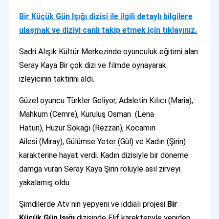
Bir Küçük Gün Işığı dizisi ile ilgili detaylı bilgilere
ulaşmak ve diziyi canlı takip etmek için tıklayınız.
Sadri Alışık Kültür Merkezinde oyunculuk eğitimi alan
Seray Kaya Bir çok dizi ve filmde oynayarak
izleyicinin taktirini aldı.
Güzel oyuncu Türkler Geliyor, Adaletin Kılıcı (Maria),
Mahkum (Cemre), Kuruluş Osman (Lena
Hatun), Huzur Sokağı (Rezzan), Kocamın
Ailesi (Miray), Gülümse Yeter (Gül) ve Kadın (Şirin)
karakterine hayat verdi. Kadın dizisiyle bir döneme
damga vuran Seray Kaya Şirin rolüyle asıl zirveyi
yakalamış oldu.
Şimdilerde Atv nin yepyeni ve iddialı projesi
Bir
Küçük Gün Işığı
dizisinde Elif karekteriyle yeniden